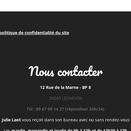
 politique de confidentialité du site
Nous contacter
12 Rue de la Marne - BP 8
29260 LESNEVEN
Tél : 09 67 08 14 27 (répondeur 24h/24)
Julie Laot
vous reçoit dans son bureau avec ou sans rendez-vous
Les
mardis, mercredis et jeudis de 9h à 12h et de 13h30 à 17h