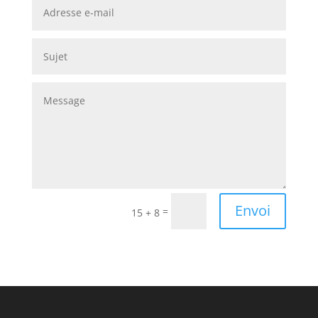
Envoi
=
15 + 8